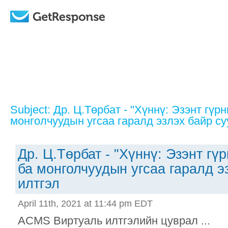
Subject: Др. Ц.Төрбат - "Хүннү: Эзэнт гүр
монголчуудын угсаа гаралд эзлэх байр су
Др. Ц.Төрбат - "Хүннү: Эзэнт гү
ба монголчуудын угсаа гаралд э
илтгэл
April 11th, 2021 at 11:44 pm EDT
ACMS Виртуаль илтгэлийн цуврал ...