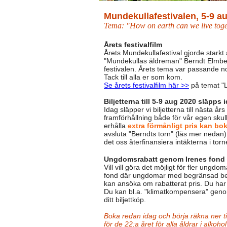
Mundekullafestivalen, 5-9 a
Tema: "How on earth can we live tog
Årets festivalfilm
Årets Mundekullafestival gjorde starkt 
"Mundekullas äldreman" Berndt Elmbe
festivalen. Årets tema var passande n
Tack till alla er som kom.
Se årets festivalfilm här >>
på temat "L
Biljetterna till 5-9 aug 2020 släpps 
Idag släpper vi biljetterna till nästa år
framförhållning både för vår egen sku
erhålla
extra förmånligt pris kan bok
avsluta "Berndts torn" (läs mer nedan)
det oss återfinansiera intäkterna i torn
Ungdomsrabatt genom Irenes fond
Vill vill göra det möjligt för fler ung
fond där ungdomar med begränsad bet
kan ansöka om rabatterat pris.
Du har 
Du kan bl.a. "klimatkompensera" geno
ditt biljettköp.
Boka redan idag och börja räkna ner t
för de 22:a året för alla åldrar i alkoho