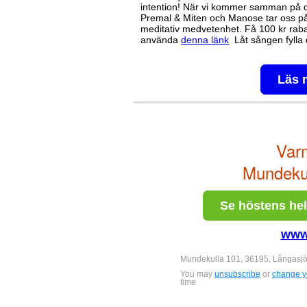
intention! När vi kommer samman på d
Premal & Miten och Manose tar oss p
meditativ medvetenhet. Få 100 kr raba
använda
denna länk
Låt sången fylla d
Läs 
Var
Mundekul
Se höstens he
www
Mundekulla 101, 36195, Långasj
You may
unsubscribe
or
change yo
time.