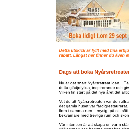
Detta utskick är fyllt med fina erb
rabatt. Längst ner finner du även 
Dags att boka Nyårsretreaten
Nu är det snart Nyårsretreat igen... Tän
detta glädjefyllda, inspirerande och gi
Vilken fin start på det nya året det alltid
Vet du att Nyårsretreaten var den allra
det gamla huset var färdigrestaurerat. 
flera i samma rum... mysigt på sitt sätt
bekvämare med trevliga rum och skö
Vår intention är att skapa en varm st