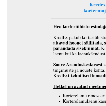
Kredex
kortermaj
Hea korteriühistu esindaj
KredEx pakub korteriühistut
aitavad hoonet säilitada, 
parandada sisekliimat
. K
laenu kui ka laenukäendust
Saare Arenduskeskusest s
tingimuste ja nõuete kohta
tehnilised konsu
KredExi
Hetkel on avatud meetme
Korterelamu renoveer
Korterelamulaenu käe