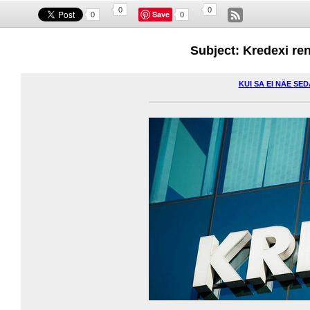
0
0
Save
0
0
Subject: Kredexi ren
KUI SA EI NÄE SE