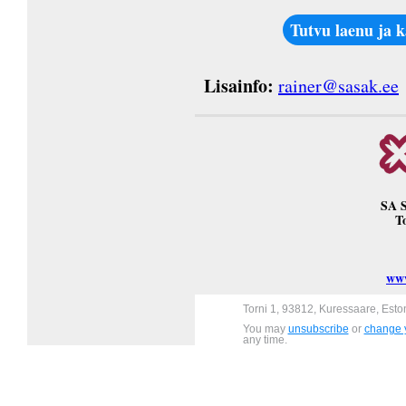
Tutvu laenu ja 
Lisainfo:
rainer@sasak.ee
SA S
T
www
Torni 1, 93812, Kuressaare, Esto
You may
unsubscribe
or
change y
any time.