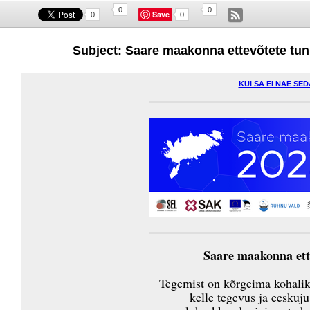
0
0
Save
0
0
Subject: Saare maakonna ettevõtete tun
KUI SA EI NÄE SE
Saare maakonna ette
Tegemist on kõrgeima kohaliku 
kelle tegevus ja eesku