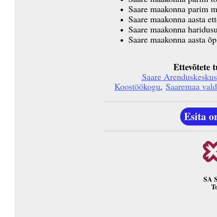
Saare maakonna parim 
Saare maakonna aasta ett
Saare maakonna haridusu
Saare maakonna aasta õpi
Ettevõtete 
Saare Arenduskeskus
Koostöökogu
,
Saaremaa vald
Esita 
SA S
T