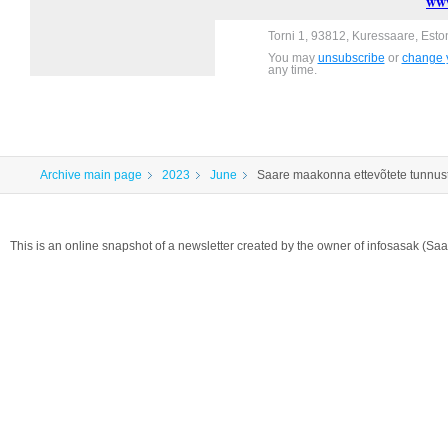
www
Torni 1, 93812, Kuressaare, Esto
You may
unsubscribe
or
change y
any time.
Archive main page
2023
June
Saare maakonna ettevõtete tunnus
This is an online snapshot of a newsletter created by the owner of infosasak (