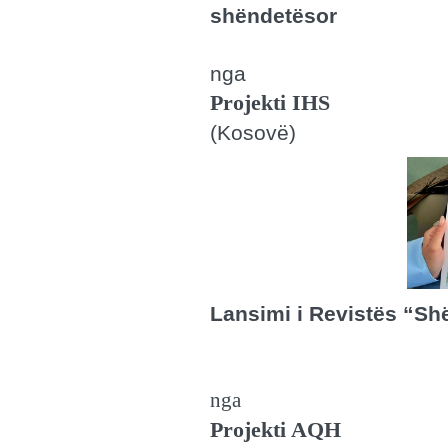
shëndetësor
n
ga
Projekti IHS
(Kosovë)
Lansimi i Revistës “Shë
n
ga
Projekti AQH