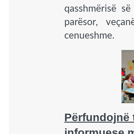
qasshmërisë së 
parësor, veçan
cenueshme.
Përfundojnë 
informuese mb