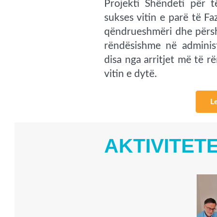
Projekti Shëndeti për 
sukses vitin e parë të F
qëndrueshmëri dhe përsh
rëndësishme në adminis
disa nga arritjet më të 
vitin e dytë.
L
AKTIVITET