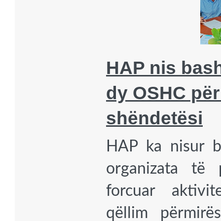
HAP nis bas
dy OSHC për
shëndetësi
HAP ka nisur 
organizata të 
forcuar aktiv
qëllim përmirë