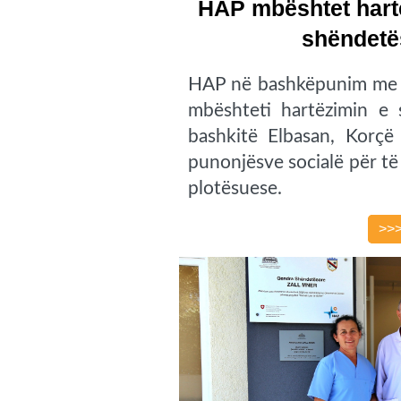
HAP mbështet hart
shëndetës
HAP në bashkëpunim me or
mbështeti hartëzimin e
bashkitë Elbasan, Korçë
punonjësve socialë për të
plotësuese.
>>