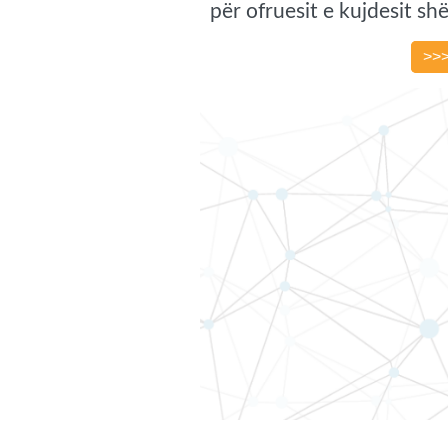
për ofruesit e kujdesit s
>>