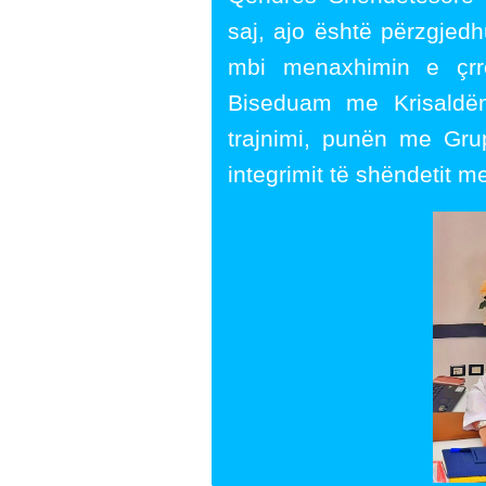
saj, ajo është përzgjedhu
mbi menaxhimin e çrre
Biseduam me Krisaldën 
trajnimi, punën me Gru
integrimit të shëndetit m