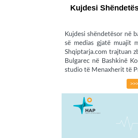
Kujdesi Shëndetës
Kujdesi shëndetësor në b
së medias gjatë muajit m
Shqiptarja.com trajtuan z
Bulgarec në Bashkinë Ko
studio të Menaxherit të Pr
>>