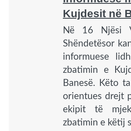
Kujdesit në 
Në 16 Njësi V
Shëndetësor kan
informuese lid
zbatimin e Kuj
Banesë. Këto ta
orientues drejt p
ekipit të mjek
zbatimin e këtij 