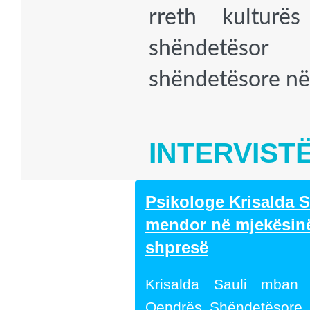
rreth kulturës
shëndetësor
shëndetësore në
INTERVIST
Psikologe Krisalda Sa
mendor në mjekësinë 
shpresë
Krisalda Sauli mban 
Qendrës Shëndetësore N