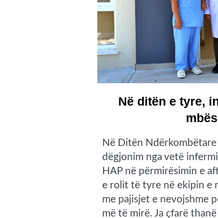
Në ditën e tyre, 
mbës
Në Ditën Ndërkombëtare 
dëgjonim nga vetë infermi
HAP në përmirësimin e aftë
e rolit të tyre në ekipin 
me pajisjet e nevojshme p
më të mirë. Ja çfarë than