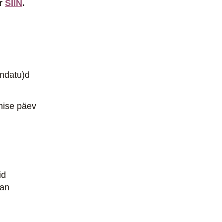
er
SIIN
.
(ndatu)d
mise päev
id
ean