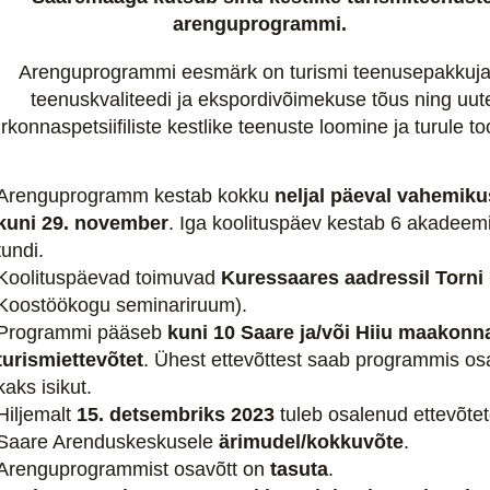
arenguprogrammi.
Arenguprogrammi eesmärk on turismi teenusepakkuja
teenuskvaliteedi ja ekspordivõimekuse tõus ning uut
irkonnaspetsiifiliste kestlike teenuste loomine ja turule t
Arenguprogramm kestab kokku
neljal päeval vahemiku
kuni 29. november
. Iga koolituspäev kestab 6 akadeemi
tundi.
Koolituspäevad toimuvad
Kuressaares aadressil Torni
Koostöökogu seminariruum).
Programmi pääseb
kuni 10 Saare ja/või Hiiu maakonn
turismiettevõtet
. Ühest ettevõttest saab programmis os
kaks isikut.
Hiljemalt
15. detsembriks 2023
tuleb osalenud ettevõtet
Saare Arenduskeskusele
ärimudel/kokkuvõte
.
Arenguprogrammist osavõtt on
tasuta
.