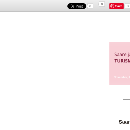
0
Save
0
0
Saar