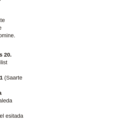
te
e
oomine.
s 20.
list
 1
(Saarte
a
aleda
el esitada