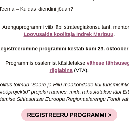
Teema – Kuidas kliendini jõuan?
Arenguprogrammi viib läbi strateegiakonsultant, mento
Loovusaida koolitaja Indrek Maripuu
.
egistreerumine programmi kestab kuni 23. oktoobe
Programmis osalemist käsitletakse
vähese tähtsuse
riigiabina
(VTA).
olitus toimub “Saare ja Hiiu maakondade kui turismisiht
tööprojektid” projekti raames, mida rahastatakse läbi Et
amise Sihtasutuse Euroopa Regionaalarengu Fondi vah
REGISTREERU PROGRAMMI >