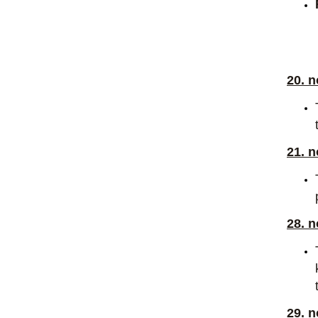
20. n
21. n
28. n
29. n