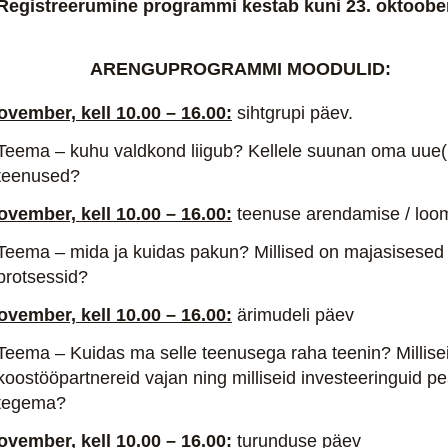
Registreerumine programmi kestab kuni 23. oktoob
ARENGUPROGRAMMI MOODULID:
ovember, kell 10.00 – 16.00:
sihtgrupi päev.
Teema – kuhu valdkond liigub? Kellele suunan oma uue
teenused?
ovember, kell 10.00 – 16.00:
teenuse arendamise / loo
Teema – mida ja kuidas pakun? Millised on majasisesed
protsessid?
ovember, kell 10.00 – 16.00:
ärimudeli päev
Teema – Kuidas ma selle teenusega raha teenin? Millise
koostööpartnereid vajan ning milliseid investeeringuid p
tegema?
ovember, kell 10.00 – 16.00:
turunduse päev