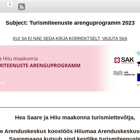
0
Subject: Turismiteenuste arenguprogramm 2023
KUI SA EI NÄE SEDA KIRJA KORREKTSELT, VAJUTA SIIA
Hea Saare ja Hiiu maakonna turismiettevõtja,
e Arenduskeskus koostöös Hiiumaa Arenduskeskuse 
Saaremaaga kutsub sind kestlike turismiteenust