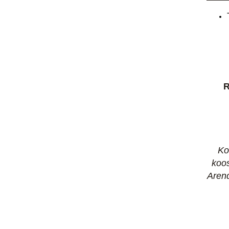
R
Ko
koos
Arend