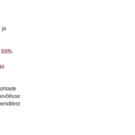
r ja
r
SIIN
.
ga
kohtade
tevõtluse
enditest.