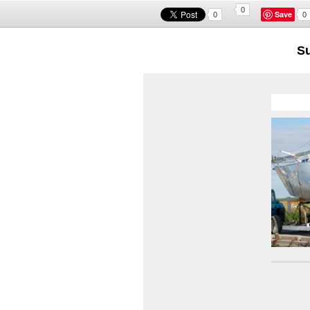
0
Save
0
0
Su