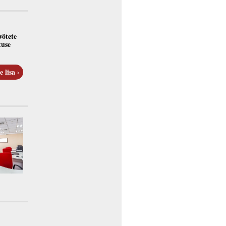
võtete
tuse
e lisa ›