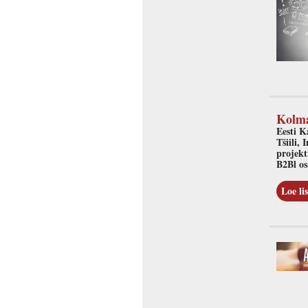
Kolma
Eesti K
Tšiili,
projekt
B2Bl os
Loe lis