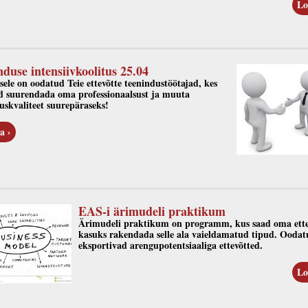
Lo
nduse intensiivkoolitus 25.04
sele on oodatud Teie ettevõtte teenindustöötajad, kes
d suurendada oma professionaalsust ja muuta
uskvaliteet suurepäraseks!
a ›
EAS-i ärimudeli praktikum
Ärimudeli praktikum on programm, kus saad oma ette
kasuks rakendada selle ala vaieldamatud tipud. Oodat
eksportivad arengupotentsiaaliga ettevõtted.
Lo