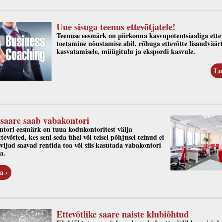
Uue sisuga teenus ettevõtjatele!
Teenuse eesmärk on piirkonna kasvupotentsiaaliga ette
toetamine nõustamise abil, rõhuga ettevõtte lisandväär
kasvatamisele, müügitulu ja ekspordi kasvule.
Lo
saare saab vabakontori
tori eesmärk on tuua kodukontoritest välja
tevõtted, kes seni seda ühel või teisel põhjusel teinud ei
ovijad saavad rentida toa või siis kasutada vabakontori
a.
a ›
Ettevõtlike saare naiste klubiõhtud