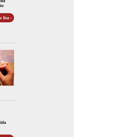
uua
te
e lisa ›
mida