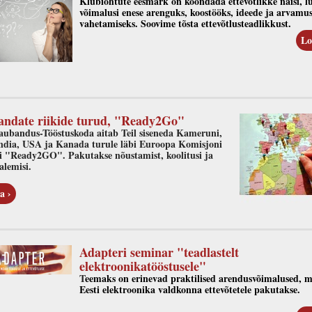
Klubiõhtute eesmärk on koondada ettevõtlikke naisi, l
võimalusi enese arenguks, koostööks, ideede ja arvamus
vahetamiseks. Soovime tõsta ettevõtlusteadlikkust.
Lo
ndate riikide turud, "Ready2Go"
aubandus-Tööstuskoda aitab Teil siseneda Kameruni,
 India, USA ja Kanada turule läbi Euroopa Komisjoni
i "Ready2GO". Pakutakse nõustamist, koolitusi ja
alemisi.
a ›
Adapteri seminar "teadlastelt
elektroonikatööstusele"
T
eemaks on erinevad praktilised arendusvõimalused, 
Eesti elektroonika valdkonna ettevõtetele pakutakse.