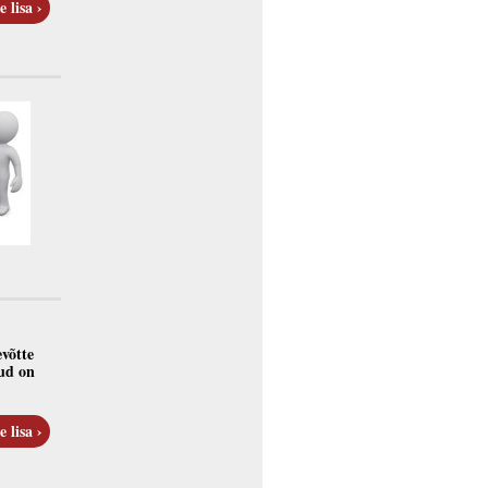
e lisa ›
võtte
ud on
e lisa ›