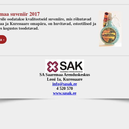
maa suveniir 2017
ile oodatakse kvaliteetseid suveniire, mis rõhutavad
a ja Kuressaare omapära, on huvitavad, esteetilised ja
es kogustes toodetavad.
a ›
SA Saaremaa Arenduskeskus
Lossi 1a, Kuressaare
info@sasak.ee
4 520 570
www.sasak.ee