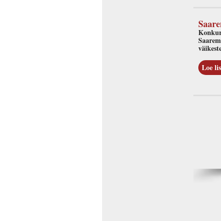
Saare
Konkurs
Saarema
väikest
Loe lis