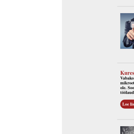
Kures
Vabakon
mikroet
ole. So
töölaud
Loe lis