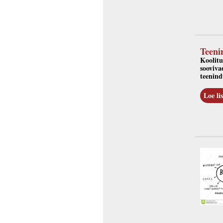
Teeni
Koolitu
sooviva
teenind
Loe lis