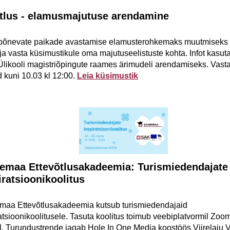
tlus - elamusmajutuse arendamine
 põnevate paikade avastamise elamusterohkemaks muutmiseks 
ja vasta küsimustikule oma majutuseelistuste kohta. I
nfot kasut
 Ülikooli magistriõpingute raames ärimudeli arendamiseks. Vas
 kuni 10.03 kl 12:00.
Leia küsimusti
k
emaa Ettevõtlusakadeemia: Turismiedendajate
iratsioonikoolitus
maa Ettevõtlusakadeemia kutsub turismiedendajaid
atsioonikoolitusele. Tasuta koolitus toimub veebiplatvormil Zoom
l. Turundustrende jagab Hole In One Media koostöös Viirelaiu V