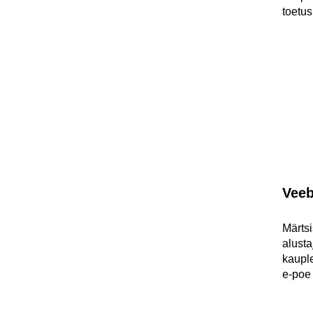
toetu
Veeb
Märtsi
alust
kauple
e-poe