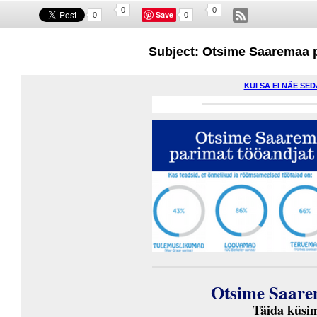
0
0
Save
0
0
Subject: Otsime Saaremaa p
KUI SA EI NÄE SE
Otsime Saare
Täida küsim