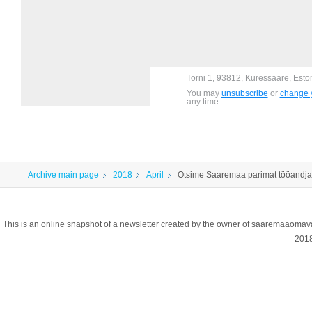
Torni 1, 93812, Kuressaare, Esto
You may
unsubscribe
or
change y
any time.
Archive main page
2018
April
Otsime Saaremaa parimat tööandjat 
This is an online snapshot of a newsletter created by the owner of saaremaaoma
201