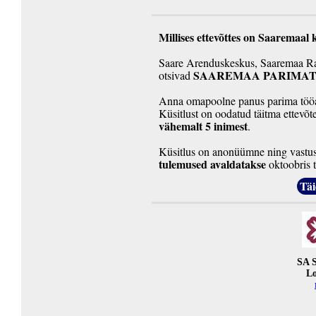
Millises ettevõttes on Saaremaal
Saare Arenduskeskus, Saaremaa Ra
SAAREMAA PARIMAT
otsivad
Anna omapoolne panus parima tööa
Küsitlust on oodatud täitma ettevõt
vähemalt 5 inimest
.
Küsitlus on anonüümne ning vastuse
tulemused avaldatakse
oktoobris
Täi
SA S
Lo