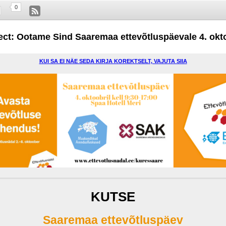
0
ect: Ootame Sind Saaremaa ettevõtluspäevale 4. okto
KUI SA EI NÄE SEDA KIRJA KOREKTSELT, VAJUTA SIIA
KUTSE
Saaremaa ettevõtluspäev