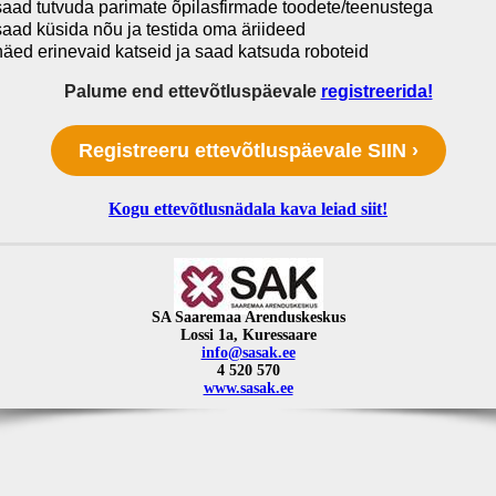
saad tutvuda parimate õpilasfirmade toodete/teenustega
saad küsida nõu ja testida oma äriideed
näed erinevaid katseid ja saad katsuda roboteid
Palume end ettevõtluspäevale
registreerida!
Registreeru ettevõtluspäevale SIIN ›
Kogu ettevõtlusnädala kava leiad siit!
SA Saaremaa Arenduskeskus
Lossi 1a, Kuressaare
info@sasak.ee
4 520 570
www.sasak.ee