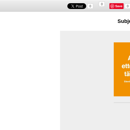
0
Save
0
0
Subj