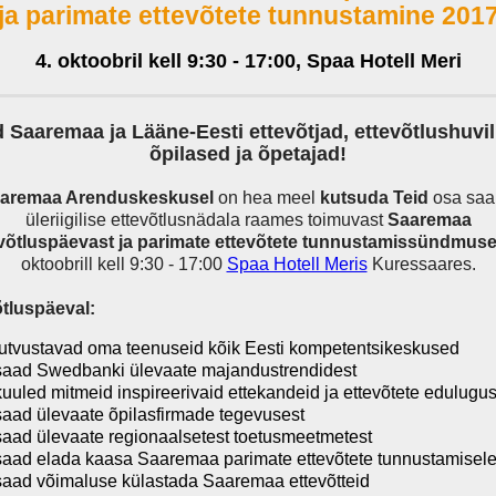
ja parimate ettevõtete tunnustamine 201
4. oktoobril kell 9:30 - 17:00, Spaa Hotell Meri
 Saaremaa ja Lääne-Eesti ettevõtjad, ettevõtlushuvil
õpilased ja õpetajad!
aremaa Arenduskeskusel
on hea meel
kutsuda Teid
osa sa
üleriigilise ettevõtlusnädala raames toimuvast
Saaremaa
võtluspäevast ja parimate ettevõtete tunnustamissündmuse
oktoobrill kell 9:30 - 17:00
Spaa Hotell Meris
Kuressaares.
õtluspäeval:
tutvustavad oma teenuseid kõik Eesti kompetentsikeskused
saad Swedbanki ülevaate majandustrendidest
kuuled mitmeid inspireerivaid ettekandeid ja ettevõtete edulugus
saad ülevaate õpilasfirmade tegevusest
saad ülevaate regionaalsetest toetusmeetmetest
saad elada kaasa Saaremaa parimate ettevõtete tunnustamisel
saad võimaluse külastada Saaremaa ettevõtteid