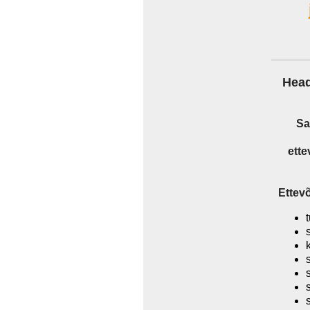
Head
Sa
ette
Ettev