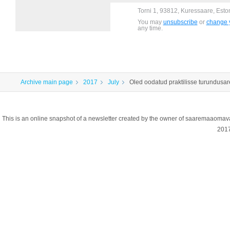
Torni 1, 93812, Kuressaare, Esto
You may
unsubscribe
or
change y
any time.
Archive main page
2017
July
Oled oodatud praktilisse turundusa
This is an online snapshot of a newsletter created by the owner of saaremaaoma
201