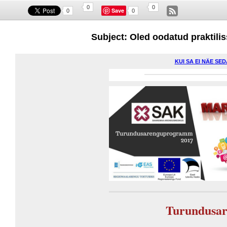
0
0
Save
0
0
Subject: Oled oodatud praktil
KUI SA EI NÄE SE
Turundusa