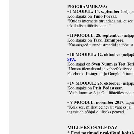
PROGRAMMIKAVA:
I MOODUL: 14. september
•
(neljap
Timo Porval.
Koolitajaks on
"Kuidas internetis turundada nii, et see
taktikaliste tööriistadeni.“
• II MOODUL: 28. september
(nelja
Taavi Tammpere
Koolitajaks on
.
“Kaasaegsed turundustrendid ja tööriist
• III MOODUL: 12. oktoober
(neljap
SPA
.
Sven Nuum
Teet Tor
Koolitajad on
ja
“Unusta ülemakstud ja väheefektiivsed 
Facebook, Instagram ja Google. 5 tunnig
• IV MOODUL: 26. oktoober
(neljap
Priit Pedastsaar.
Koolitajaks on
“Veebiloomise A ja O – lähteülesande p
• V MOODUL: november 2017
, täpn
“Kõik see, millest eelnevalt väheks jäi”
tagasiside põhjal oluliseks peavad.
MILLEKS OSALEDA?
* Eesti
parimad praktikud koju k