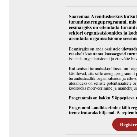
Saaremaa Arenduskeskus kutsub 
turundusarenguprogrammi, mis 
eesmärgiks on edendada turundus
sektori organisatsioonides ja kod
arendada organisatsioone seesmi
ülevaade
Eesmärgiks on anda osalistele
reaalselt kasutama kaasaegseid turu
ise enda organisatsiooni ja ettevõtte hu
Kui senised turunduskoolitused on reeg
käsitlevad, siis selle arenguprogrammi
turundusteadlik organisatsioon ja ette
ülesandeks on selliste potentsiaalsete 
koostööks motiveerimine ja mainekuju
Programmis on kokku 5 õppepäeva n
Programmi kandideerimine käib reg
teeme teatavaks hiljemalt 5. septe
Registr