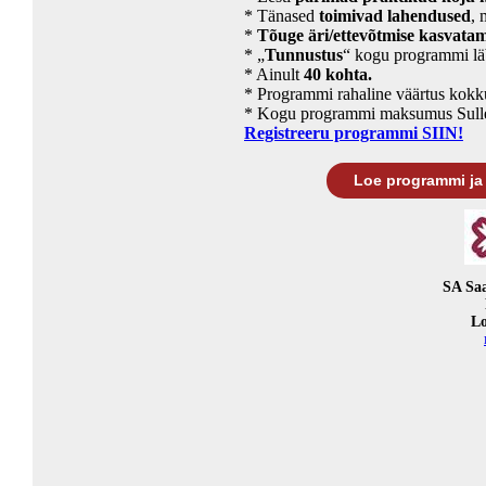
* Tänased
toimivad lahendused
, 
*
Tõuge äri/ettevõtmise kasvatam
* „
Tunnustus
“ kogu programmi lä
* Ainult
40 kohta.
* Programmi rahaline väärtus kokk
* Kogu programmi maksumus Sull
Registreeru programmi SIIN!
Loe programmi ja k
SA Sa
Lo