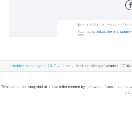
Torni 1, 93812, Kuressaare, Eston
You may
unsubscribe
or
change yo
time.
Archive main page
2017
June
Markuse sünnipäevakutse - 17.06 
This is an online snapshot of a newsletter created by the owner of saaremaaoma
201