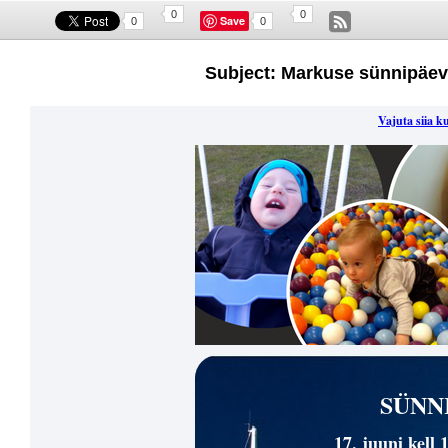
0
0
Save
0
0
Subject: Markuse sünnipäev
Vajuta siia ku
SÜNN
17. juuni kell