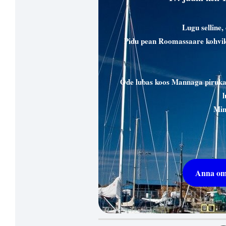
Lugu selline,
Pidu pean Roomassaare kohviku
Õde lubas koos Mannaga pirukat 
l
Min
Anna oma