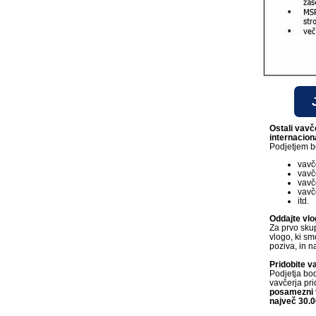
Ostali vavč
internacio
Podjetjem b
vavč
vavč
vavč
vavče
itd.
Oddajte vlo
Za prvo skup
vlogo, ki sm
poziva, in n
Pridobite v
Podjetja bo
vavčerja pri
posamezni 
največ 30.0