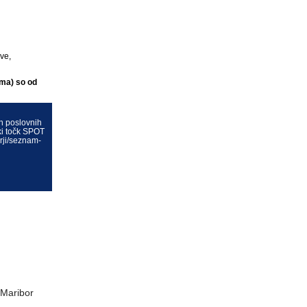
ve,
ema) so od
h poslovnih
tki točk SPOT
arji/seznam-
0 Maribor