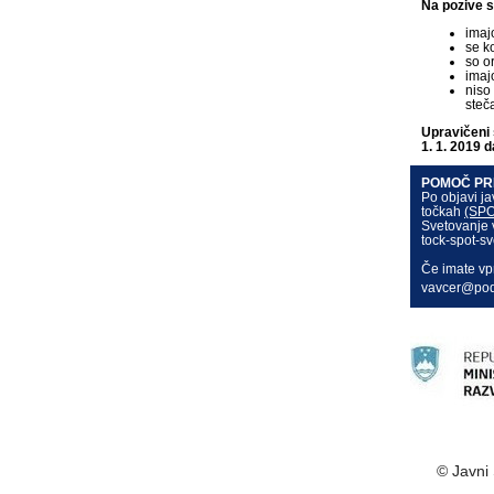
Na pozive se
imaj
se k
so o
imaj
niso
steča
Upravičeni 
1. 1. 2019 d
POMOČ PRI
Po objavi ja
točkah
(SPO
Svetovanje v
tock-spot-sv
Če imate vpr
vavcer@podj
© Javni 