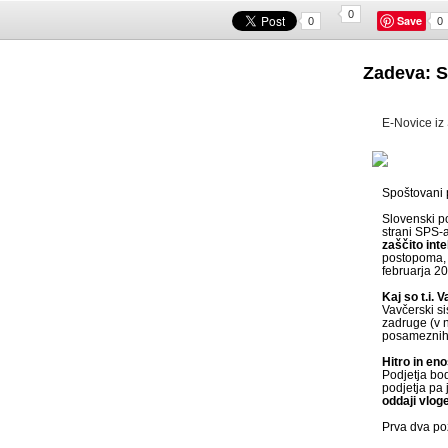
0
Save
0
0
Zadeva: S
E-Novice i
Spoštovani 
Slovenski po
strani SPS-a
zaščito inte
postopoma, n
februarja 2
Kaj so t.i. 
Vavčerski si
zadruge (v 
posameznih 
Hitro in en
Podjetja bod
podjetja pa 
oddaji vlo
Prva dva poz