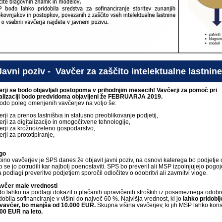
Javni poziv - Vavčer za zaščito intelektualne lastnine
erji se bodo objavljali postopoma v prihodnjim mesecih! Vavčerji za pomoč pri
nalizaciji bodo predvidoma objavljeni že FEBRUARJA 2019.
odo poleg omenjenih vavčerjev na voljo še:
erji za prenos lastništva in statusno preoblikovanje podjetij,
erji za digitalizacijo in omogočitvene tehnologije,
erji za krožno/zeleno gospodarstvo,
rji za prototipiranje,
go
ino vavčerjev je SPS danes že objavil javni poziv, na osnovi katerega bo podjetje
o se jo potrudili kar najbolj poenostaviti. SPS bo preveril ali MSP izpolnjujejo pogo
a podlagi preveritve podjetjem sporočil odločitev o odobritvi ali zavrnitvi vloge.
avčer male vrednosti
do lahko na podlagi dokazil o plačanih upravičenih stroških iz posameznega odob
dobila sofinanciranje v višini do največ 60 %. Najvišja vrednost, ki jo
lahko pridobij
vavčer, bo manjša od 10.000 EUR.
Skupna višina vavčerjev, ki jih MSP lahko korist
00 EUR na leto.