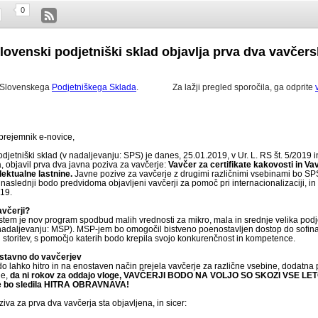
0
lovenski podjetniški sklad objavlja prva dva vavčers
z Slovenskega
Podjetniškega Sklada
.
Za lažji pregled sporočila, ga odprite
prejemnik e-novice,
djetniški sklad (v nadaljevanju: SPS) je danes, 25.01.2019, v Ur. L. RS št. 5/2019 i
, objavil prva dva javna poziva za vavčerje:
Vavčer za certifikate kakovosti in Va
lektualne lastnine.
Javne pozive za vavčerje z drugimi različnimi vsebinami bo SPS
aslednji bodo predvidoma objavljeni vavčerji za pomoč pri internacionalizaciji, in 
019.
Vavčerji?
stem je nov program spodbud malih vrednosti za mikro, mala in srednje velika podje
nadaljevanju: MSP). MSP-jem bo omogočil bistveno poenostavljen dostop do sofin
storitev, s pomočjo katerih bodo krepila svojo konkurenčnost in kompetence.
ostavno do vavčerjev
o lahko hitro in na enostaven način prejela vavčerje za različne vsebine, dodatna
je,
da ni rokov za oddajo vloge, VAVČERJI BODO NA VOLJO SO SKOZI VSE LET
ge bo sledila HITRA OBRAVNAVA!
iva za prva dva vavčerja sta objavljena, in sicer: