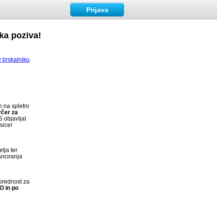
Prijava
ka poziva!
v brskalniku
.
n na spletni
včer za
 objavljal
sicer
tja ter
anciranja
 prednost za
O in po