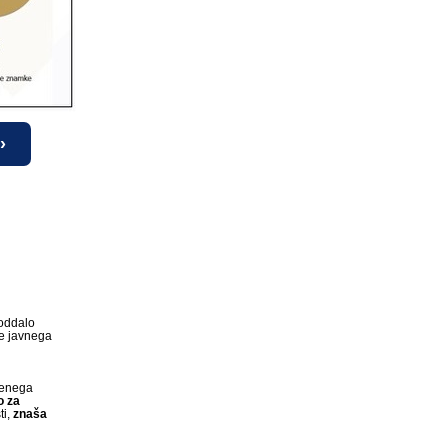
›
 oddalo
je javnega
renega
o za
i,
znaša