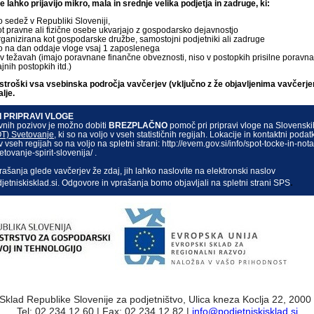
 lahko prijavijo mikro, mala in srednje velika podjetja in zadruge, ki:
o sedež v Republiki Sloveniji,
ot pravne ali fizične osebe ukvarjajo z gospodarsko dejavnostjo
rganizirana kot gospodarske družbe, samostojni podjetniki ali zadruge
o na dan oddaje vloge vsaj 1 zaposlenega
 v težavah (imajo poravnane finančne obveznosti, niso v postopkih prisilne poravna
jnih postopkih itd.)
stroški vsa vsebinska področja vavčerjev (vključno z že objavljenima vavčerj
alje.
 PRIPRAVI VLOGE
vnih pozivov je možno dobiti
BREZPLAČNO
pomoč pri pripravi vloge na Slovenski
T) Svetovanje
, ki so na voljo v vseh statističnih regijah. Lokacije in kontaktni poda
 vseh regijah so na voljo na spletni strani: http://evem.gov.si/info/spot-tocke-in-not
etovanje-spirit-slovenija/ .
ašanja glede vavčerjev že zdaj, jih lahko naslovite na elektronski naslov
.
etniskisklad.si. Odgovore in vprašanja bomo objavljali na spletni strani SPS
Sklad Republike Slovenije za podjetništvo, Ulica kneza Koclja 22, 200
Tel: 02 234 12 60 | Fax: 02 234 12 82 |
info@podjetniskisklad.si