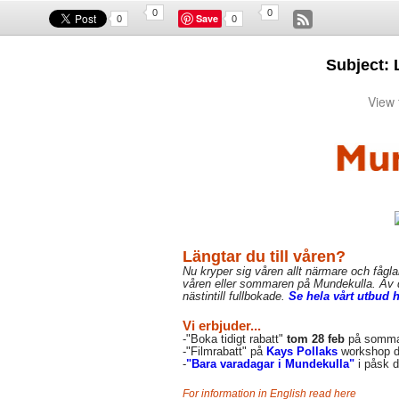
0
0
Save
0
0
Subject: 
View
Längtar du till våren?
Nu kryper sig våren allt närmare och fågl
våren eller sommaren på Mundekulla.
Av 
nästintill fullbokade.
Se hela vårt utbud 
Vi erbjuder...
-"Boka tidigt rabatt"
tom 28 feb
på somm
-"Filmrabatt" på
Kays Pollaks
workshop 
-
"Bara varadagar i Mundekulla"
i påsk 
For information in English read here