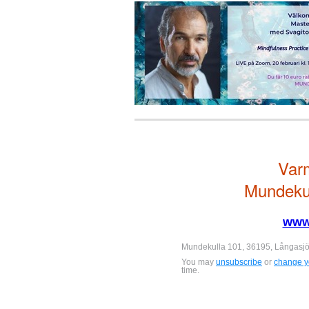
Var
Mundekul
www
Mundekulla 101, 36195, Långasj
You may
unsubscribe
or
change yo
time.