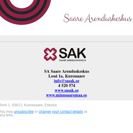
SA Saare Arenduskeskus
Lossi 1a, Kuressaare
info@sasak.ee
4 520 574
www.sasak.ee
www.minusaaremaa.ee
Torni 1, 93812, Kuressaare, Estonia
You may
unsubscribe
or
change your contact details
at
any time.