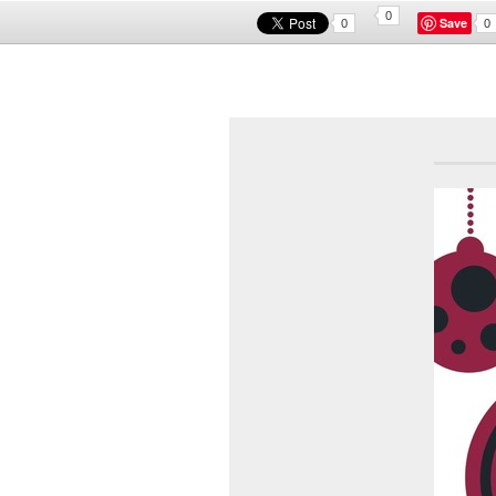
0
Save
0
0